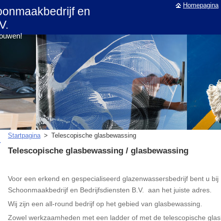
Homepagina
oonmaakbedrijf en
V.
rouwen!
Startpagina
>
Telescopische glasbewassing
Telescopische glasbewassing / glasbewassing
Voor een erkend en gespecialiseerd glazenwassersbedrijf bent u bij
Schoonmaakbedrijf en Bedrijfsdiensten B.V. aan het juiste adres.
Wij zijn een all-round bedrijf op het gebied van glasbewassing.
Zowel werkzaamheden met een ladder of met de telescopische gl