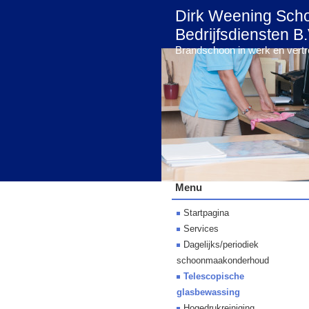
Dirk Weening Sch
Bedrijfsdiensten B.
Brandschoon in werk en vert
Menu
Startpagina
Services
Dagelijks/periodiek
schoonmaakonderhoud
Telescopische
glasbewassing
Hogedrukreiniging