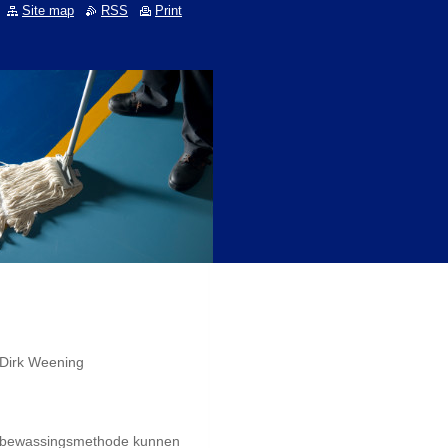
Site map
RSS
Print
 Dirk Weening
asbewassingsmethode kunnen