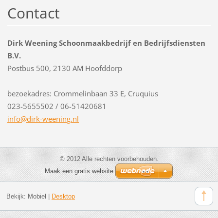
Contact
Dirk Weening Schoonmaakbedrijf en Bedrijfsdiensten
B.V.
Postbus 500, 2130 AM Hoofddorp
bezoekadres: Crommelinbaan 33 E, Cruquius
023-5655502 / 06-51420681
info@dir
k-weenin
g.nl
© 2012 Alle rechten voorbehouden.
Maak een gratis website
Bekijk:
Mobiel
|
Desktop